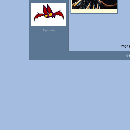
Pipistrello
- Page 
© 