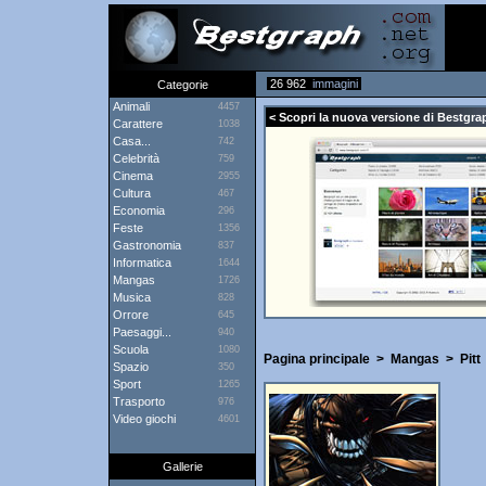
26 962
immagini
Categorie
Animali
4457
< Scopri la nuova versione di Bestgra
Carattere
1038
Casa...
742
Celebrità
759
Cinema
2955
Cultura
467
Economia
296
Feste
1356
Gastronomia
837
Informatica
1644
Mangas
1726
Musica
828
Orrore
645
Paesaggi...
940
Scuola
1080
Pagina principale
>
Mangas
>
Pitt
Spazio
350
Sport
1265
Trasporto
976
Video giochi
4601
Gallerie