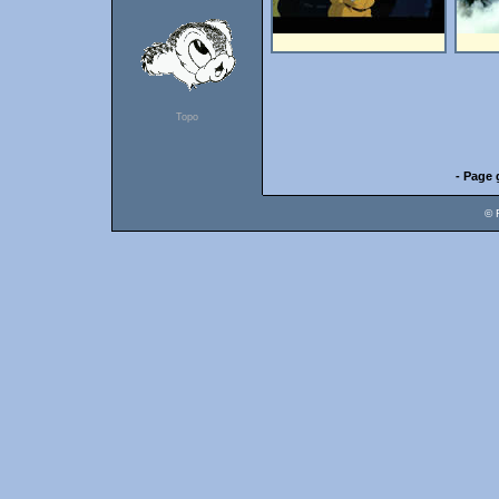
Topo
- Page 
© 