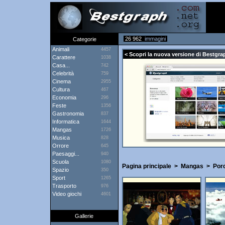
26 962
immagini
Categorie
Animali
4457
< Scopri la nuova versione di Bestgrap
Carattere
1038
Casa...
742
Celebrità
759
Cinema
2955
Cultura
467
Economia
296
Feste
1356
Gastronomia
837
Informatica
1644
Mangas
1726
Musica
828
Orrore
645
Paesaggi...
940
Scuola
1080
Pagina principale
>
Mangas
>
Por
Spazio
350
Sport
1265
Trasporto
976
Video giochi
4601
Gallerie