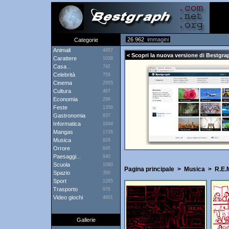
26 962
immagini
Categorie
Animali
4457
< Scopri la nuova versione di Bestgra
Carattere
1038
Casa...
742
Celebrità
759
Cinema
2955
Cultura
467
Economia
296
Feste
1356
Gastronomia
837
Informatica
1644
Mangas
1726
Musica
828
Orrore
645
Paesaggi...
940
Scuola
1080
Pagina principale
>
Musica
>
R.E.
Spazio
350
Sport
1265
Trasporto
976
Video giochi
4601
Gallerie