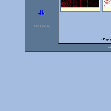
Note di musica
- Page 
© 