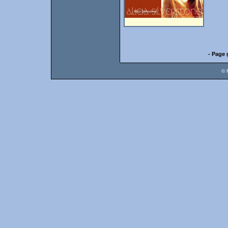
- Page 
© 