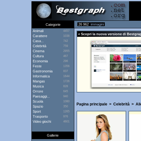
26 962
immagini
Categorie
Animali
4457
< Scopri la nuova versione di Bestgrap
Carattere
1038
Casa...
742
Celebrità
759
Cinema
2955
Cultura
467
Economia
296
Feste
1356
Gastronomia
837
Informatica
1644
Mangas
1726
Musica
828
Orrore
645
Paesaggi...
940
Scuola
1080
Pagina principale
>
Celebrità
>
Ali
Spazio
350
Sport
1265
Trasporto
976
Video giochi
4601
Gallerie