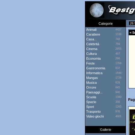
26 
Categorie
Animali
4457
< S
Carattere
1038
Casa...
742
Celebrità
759
Cinema
2955
Cultura
467
Economia
296
Feste
1356
Gastronomia
837
Informatica
1644
Mangas
1726
Musica
828
Orrore
645
Paesaggi...
940
Scuola
1080
Pag
Spazio
350
Sport
1265
Trasporto
976
Video giochi
4601
Gallerie