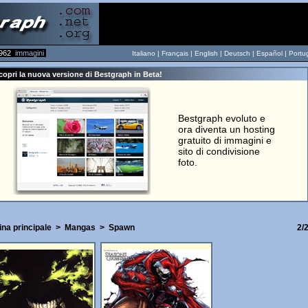
962
immagini
Italiano |
Français
|
English
|
Deutsch
|
Español
|
Portu
copri la nuova versione di Bestgraph in Beta!
Bestgraph evoluto e
ora diventa un hosting
gratuito di immagini e
sito di condivisione
foto.
ina principale
>
Mangas
>
Spawn
2/