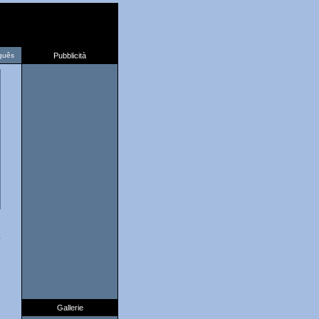
guês
Pubblicità
2
Gallerie