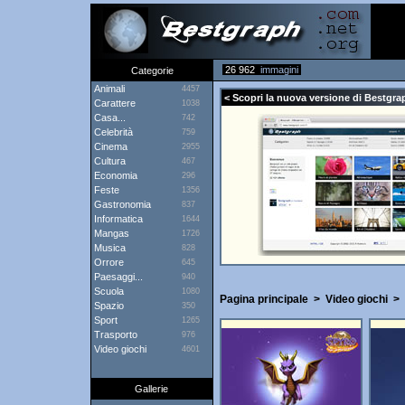
26 962
immagini
Categorie
Animali
4457
< Scopri la nuova versione di Bestgrap
Carattere
1038
Casa...
742
Celebrità
759
Cinema
2955
Cultura
467
Economia
296
Feste
1356
Gastronomia
837
Informatica
1644
Mangas
1726
Musica
828
Orrore
645
Paesaggi...
940
Scuola
1080
Pagina principale
>
Video giochi
>
Spazio
350
Sport
1265
Trasporto
976
Video giochi
4601
Gallerie