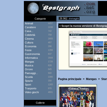
26 962
immagini
Categorie
Animali
4457
< Scopri la nuova versione di Bestgra
Carattere
1038
Casa...
742
Celebrità
759
Cinema
2955
Cultura
467
Economia
296
Feste
1356
Gastronomia
837
Informatica
1644
Mangas
1726
Musica
828
Orrore
645
Paesaggi...
940
Scuola
1080
Pagina principale
>
Mangas
>
Sta
Spazio
350
Sport
1265
Trasporto
976
Video giochi
4601
Gallerie