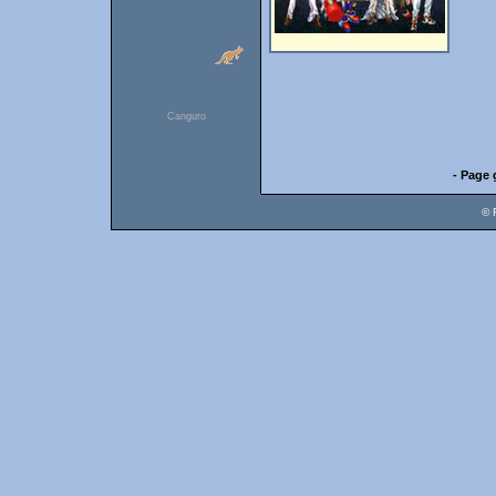
Canguro
- Page 
© 