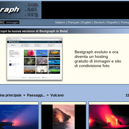
962
immagini
Italiano |
Français
|
English
|
Deutsch
|
Español
|
Portu
opri la nuova versione di Bestgraph in Beta!
Bestgraph evoluto e ora
diventa un hosting
gratuito di immagini e sito
di condivisione foto.
na principale
>
Paesaggi...
>
Vulcano
11