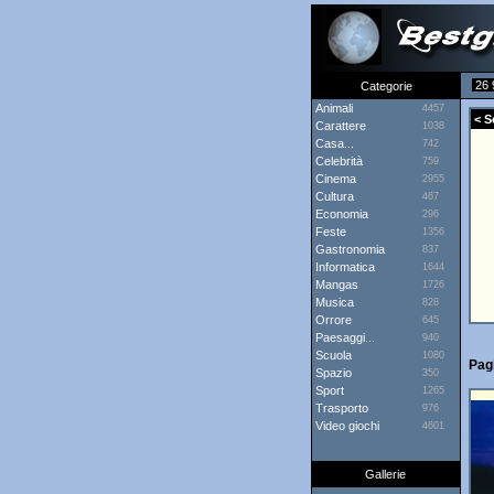
26 
Categorie
Animali
4457
< Sc
Carattere
1038
Casa...
742
Celebrità
759
Cinema
2955
Cultura
467
Economia
296
Feste
1356
Gastronomia
837
Informatica
1644
Mangas
1726
Musica
828
Orrore
645
Paesaggi...
940
Scuola
1080
Pagi
Spazio
350
Sport
1265
Trasporto
976
Video giochi
4601
Gallerie