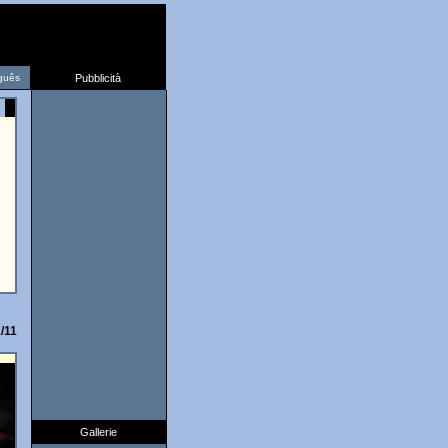
guês
Pubblicità
/11
Gallerie