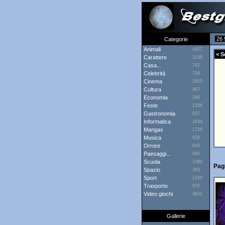
26 
Categorie
Animali
4457
< S
Carattere
1038
Casa...
742
Celebrità
759
Cinema
2955
Cultura
467
Economia
296
Feste
1356
Gastronomia
837
Informatica
1644
Mangas
1726
Musica
828
Orrore
645
Paesaggi...
940
Scuola
1080
Pag
Spazio
350
Sport
1265
Trasporto
976
Video giochi
4601
Gallerie