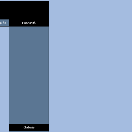
guês
Pubblicità
2
Gallerie