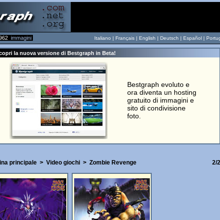
962
immagini
Italiano |
Français
|
English
|
Deutsch
|
Español
|
Portu
copri la nuova versione di Bestgraph in Beta!
Bestgraph evoluto e
ora diventa un hosting
gratuito di immagini e
sito di condivisione
foto.
ina principale
>
Video giochi
>
Zombie Revenge
2/