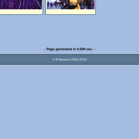
- Page generated in 0.009 sec. -
© R-Network 2002-2026