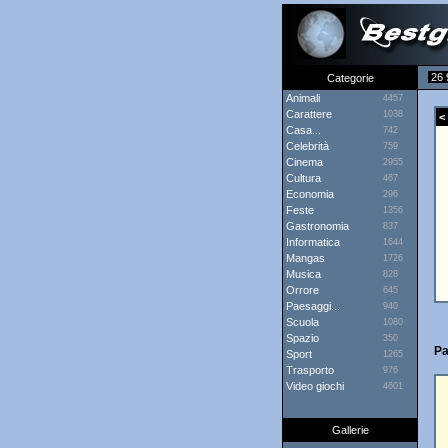
26 
Categorie
Animali
4457
Carattere
1038
< 
Casa...
742
Celebrità
759
Cinema
2955
Cultura
467
Economia
296
Feste
1356
Gastronomia
837
Informatica
1644
Mangas
1726
Musica
828
Orrore
645
Paesaggi...
940
Scuola
1080
Spazio
350
Pa
Sport
1265
Trasporto
976
Video giochi
4601
Gallerie