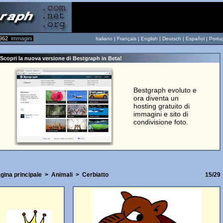
962
immagini
Italiano |
Français
|
English
|
Deutsch
|
Español
|
Portu
Scopri la nuova versione di Bestgraph in Beta!
Bestgraph evoluto e
ora diventa un
hosting gratuito di
immagini e sito di
condivisione foto.
gina principale
>
Animali
>
Cerbiatto
15/29