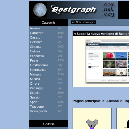
26 962
immagini
Categorie
Animali
4457
Carattere
1038
< Scopri la nuova versione di Bestgr
Casa...
742
Celebrità
759
Cinema
2955
Cultura
467
Economia
296
Feste
1356
Gastronomia
837
Informatica
1644
Mangas
1726
Musica
828
Orrore
645
Paesaggi...
940
Scuola
1080
Spazio
350
Pagina principale
>
Animali
>
To
Sport
1265
Trasporto
976
Video giochi
4601
Gallerie