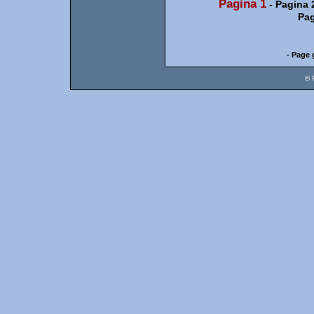
Pagina 1
-
Pagina 
Pag
- Page 
© 