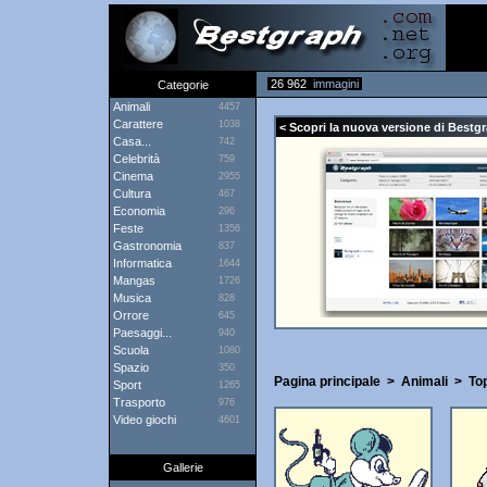
26 962
immagini
Categorie
Animali
4457
Carattere
1038
< Scopri la nuova versione di Bestgr
Casa...
742
Celebrità
759
Cinema
2955
Cultura
467
Economia
296
Feste
1356
Gastronomia
837
Informatica
1644
Mangas
1726
Musica
828
Orrore
645
Paesaggi...
940
Scuola
1080
Spazio
350
Pagina principale
>
Animali
>
To
Sport
1265
Trasporto
976
Video giochi
4601
Gallerie