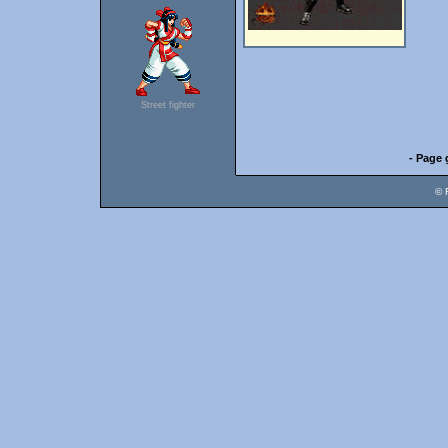
Street fighter
- Page 
© 