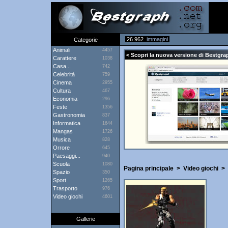
26 962
immagini
Categorie
Animali
4457
< Scopri la nuova versione di Bestgra
Carattere
1038
Casa...
742
Celebrità
759
Cinema
2955
Cultura
467
Economia
296
Feste
1356
Gastronomia
837
Informatica
1644
Mangas
1726
Musica
828
Orrore
645
Paesaggi...
940
Scuola
1080
Pagina principale
>
Video giochi
>
Spazio
350
Sport
1265
Trasporto
976
Video giochi
4601
Gallerie